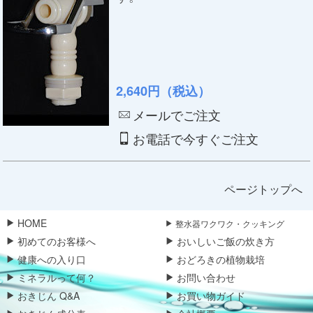
2,640円（税込）
メールでご注文
お電話で今すぐご注文
ページトップへ
HOME
整水器ワクワク・クッキング
初めてのお客様へ
おいしいご飯の炊き方
健康への入り口
おどろきの植物栽培
ミネラルって何？
お問い合わせ
おきじん Q&A
お買い物ガイド